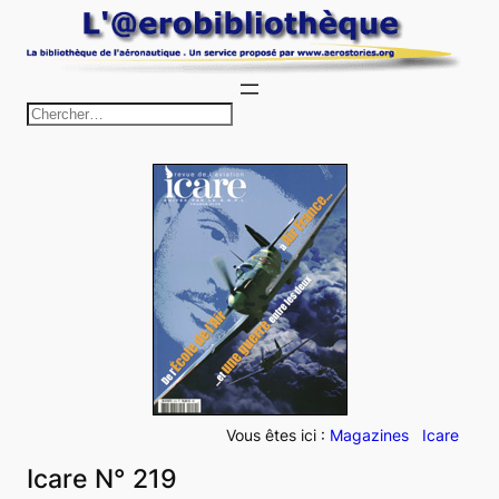
Aller
au
contenu
R
e
c
h
e
r
c
h
e
r
Vous êtes ici :
Magazines
Icare
Icare N° 219