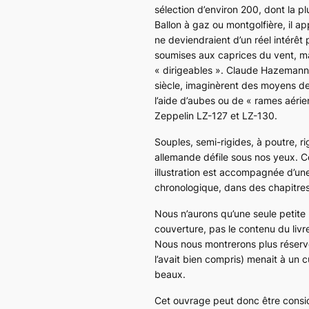
sélection d’environ 200, dont la p
Ballon à gaz ou montgolfière, il a
ne deviendraient d’un réel intérêt
soumises aux caprices du vent, mais
« dirigeables ». Claude Hazemann-
siècle, imaginèrent des moyens de 
l’aide d’aubes ou de « rames aérie
Zeppelin
LZ-127 et LZ-130.
Souples, semi-rigides, à poutre, rig
allemande défile sous nos yeux. Co
illustration est accompagnée d’un
chronologique, dans des chapitres
Nous n’aurons qu’une seule petite 
couverture, pas le contenu du livr
Nous nous montrerons plus réserv
l’avait bien compris) menait à un 
beaux.
Cet ouvrage peut donc être consi