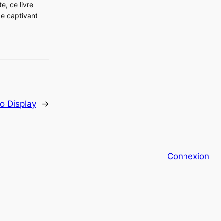
e, ce livre
de captivant
lo Display
→
Connexion