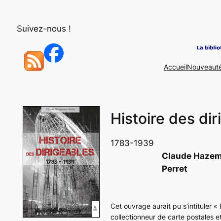
Aller
au
Suivez-nous !
contenu
Accueil
Nouveaut
Histoire des di
1783-1939
Claude Haze
Perret
Cet ouvrage aurait pu s’intituler «
collectionneur de carte postales e