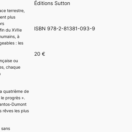
Éditions Sutton
ace terrestre,
ient plus
ors
ISBN 978-2-81381-093-9
fin du XVIIe
 humains, à
geables : les
20 €
ançaise ou
les, chaque
n
 la quatrième de
le progrès ».
Santos-Dumont
s rêves les plus
 sans