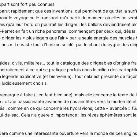
lupart sont fort peu connues.
pparut rapidement que ces inventions, qui permirent de quitter la surf
 pour le voyage ou le transport qu’à partir du moment où elles ne sera
 qu’à leur bord on pourrait les diriger : les ballons deviendraient al
Perret en fait un riche panorama, commençant par ceux qui, dès la 
diriger les « plus légers que l’air » par la seule énergie des muscles
nnes ». Le vaste tour d’horizon se clôt par le chant du cygne des diri
ides, civils, militaires… tout le catalogue des dirigeables d’origine fr
ntrairement à ce qui se pratique parfois dans le milieu des cartophi
e légende explicative (et bienvenue). Tout cela est présenté de faço
 judicieusement choisis.
remarque à faire (il en faut bien une), mais elle concerne le texte de
e :
« Une passionnante avancée de nos ancêtres vers la modernité et 
és : comme en ce qui concerne les hydravions, cette « avancée » (
cul-de-sac. Cela n’a guère d’importance : les rêves éphémères sont le
déré comme une intéressante ouverture vers le monde de ces engins