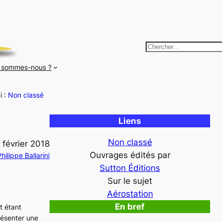
R
e
 sommes-nous ?
c
h
i :
Non classé
e
r
Liens
c
h
Non classé
 février 2018
e
Ouvrages édités par
hilippe Ballarini
r
Sutton Éditions
Sur le sujet
Aérostation
En bref
t étant
résenter une