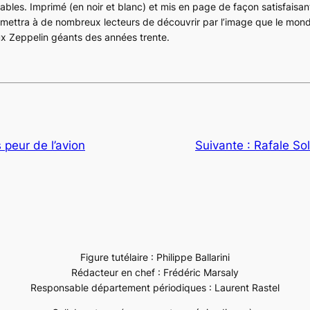
bles. Imprimé (en noir et blanc) et mis en page de façon satisfaisant
ermettra à de nombreux lecteurs de découvrir par l’image que le mon
ux
Zeppelin
géants des années trente.
 peur de l’avion
Suivante :
Rafale So
Figure tutélaire : Philippe Ballarini
Rédacteur en chef : Frédéric Marsaly
Responsable département périodiques : Laurent Rastel