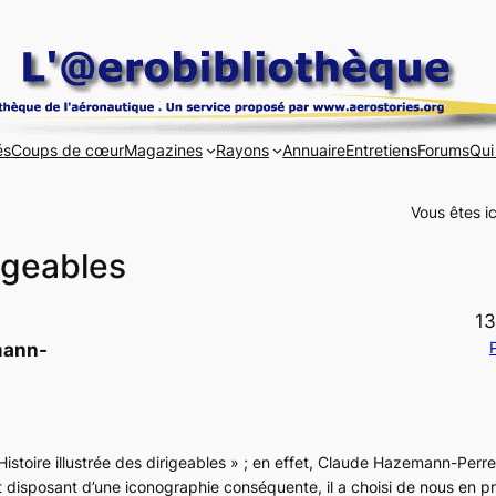
és
Coups de cœur
Magazines
Rayons
Annuaire
Entretiens
Forums
Qui
Vous êtes ic
rigeables
13
P
mann-
 Histoire
illustrée
des dirigeables » ; en effet, Claude Hazemann-Perre
t disposant d’une iconographie conséquente, il a choisi de nous en p