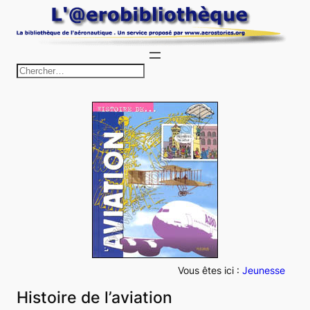
Aller
au
contenu
R
e
c
h
e
r
c
h
e
r
Vous êtes ici :
Jeunesse
Histoire de l’aviation