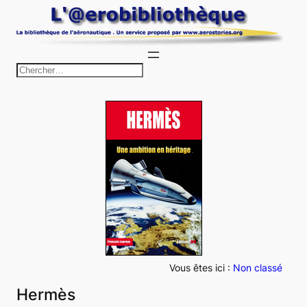
Aller
au
contenu
R
e
c
h
e
r
c
h
e
r
Vous êtes ici :
Non classé
Hermès