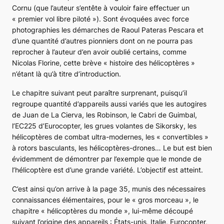
Cornu (que l’auteur s’entête à vouloir faire effectuer un
« premier vol libre piloté »). Sont évoquées avec force
photographies les démarches de Raoul Pateras Pescara et
d’une quantité d’autres pionniers dont on ne pourra pas
reprocher à l’auteur d’en avoir oublié certains, comme
Nicolas Florine, cette brève « histoire des hélicoptères »
n’étant là qu’à titre d’introduction.
Le chapitre suivant peut paraître surprenant, puisqu’il
regroupe quantité d’appareils aussi variés que les autogires
de Juan de La Cierva, les Robinson, le
Cabri
de Guimbal,
l’
EC225
d’Eurocopter, les grues volantes de Sikorsky, les
hélicoptères de combat ultra-modernes, les « convertibles »
à rotors basculants, les hélicoptères-drones… Le but est bien
évidemment de démontrer par l’exemple que le monde de
l’hélicoptère est d’une grande variété. L’objectif est atteint.
C’est ainsi qu’on arrive à la page 35, munis des nécessaires
connaissances élémentaires, pour le « gros morceau », le
chapitre « hélicoptères du monde », lui-même découpé
suivant l’origine des appareils : États-unis, Italie, Eurocopter,