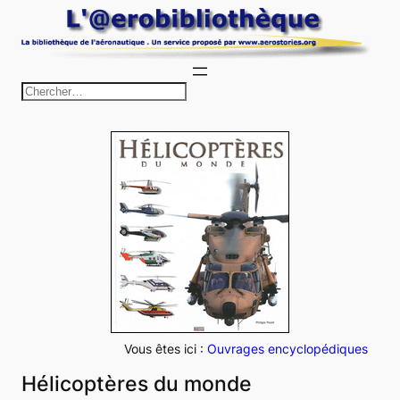
Aller
au
contenu
R
e
c
h
e
r
c
h
e
r
Vous êtes ici :
Ouvrages encyclopédiques
Hélicoptères du monde