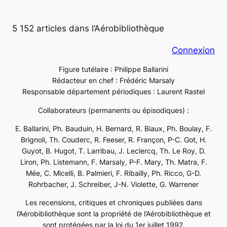
5 152 articles dans l’Aérobibliothèque
Connexion
Figure tutélaire : Philippe Ballarini
Rédacteur en chef : Frédéric Marsaly
Responsable département périodiques : Laurent Rastel
Collaborateurs (permanents ou épisodiques) :
E. Ballarini, Ph. Bauduin, H. Bernard, R. Biaux, Ph. Boulay, F.
Brignoli, Th. Couderc, R. Feeser, R. Françon, P-C. Got, H.
Guyot, B. Hugot, T. Larribau, J. Leclercq, Th. Le Roy, D.
Liron, Ph. Listemann, F. Marsaly, P-F. Mary, Th. Matra, F.
Mée, C. Micelli, B. Palmieri, F. Ribailly, Ph. Ricco, G-D.
Rohrbacher, J. Schreiber, J-N. Violette, G. Warrener
Les recensions, critiques et chroniques publiées dans
l’Aérobibliothèque sont la propriété de l’Aérobibliothèque et
sont protégées par la loi du 1er juillet 1992.