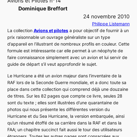
Avions et Pilotes n°14
Dominique Breffort
24 novembre 2010
Philippe Listemann
La collection
Avions et pilotes
a pour objectif de fournir à un
prix raisonnable un ouvrage généraliste sur un type
d’appareil en l’illustrant de nombreux profils en couleur. Cette
formule est intéressante car elle permet à un néophyte de
faire connaissance simplement avec un avion et lui servir de
guide de départ s’il veut approfondir le sujet.
Le
Hurricane
a été un avion majeur dans l’inventaire de la
RAF
lors de la Seconde Guerre mondiale, et a donc toute sa
place dans cette collection qui comprend déjà une douzaine
de titres. Sur les 82 pages que compte ce livre, seules 28
sont du texte ; elles sont illustrées d’une quarantaine de
photos qui nous présente les différentes version du
Hurricane
et du
Sea Hurricane
, la version embarquée, ainsi
qu’un résumé étoffé de sa carrière dans la
RAF
et dans la
FAA
; un chapitre succinct fait aussi le tour des utilisateurs
étrangers. Toutes les autres pages sont consacrées aux