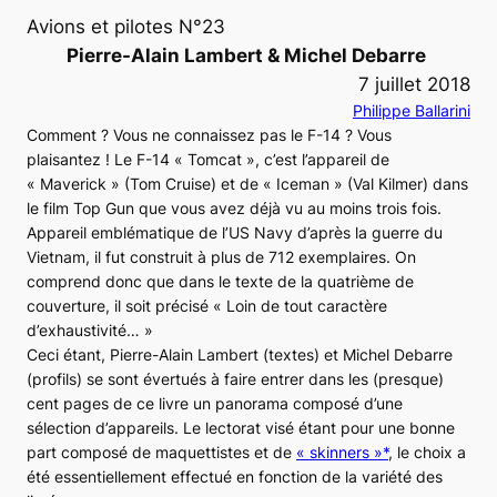
Avions et pilotes N°23
Pierre-Alain Lambert & Michel Debarre
7 juillet 2018
Philippe Ballarini
Comment ? Vous ne connaissez pas le
F-14
? Vous
plaisantez ! Le
F-14 « Tomcat »
, c’est l’appareil de
« Maverick » (Tom Cruise) et de « Iceman » (Val Kilmer) dans
le film
Top Gun
que vous avez déjà vu au moins trois fois.
Appareil emblématique de l’
US Navy
d’après la guerre du
Vietnam, il fut construit à plus de 712 exemplaires. On
comprend donc que dans le texte de la quatrième de
couverture, il soit précisé « Loin de tout caractère
d’exhaustivité… »
Ceci étant, Pierre-Alain Lambert (textes) et Michel Debarre
(profils) se sont évertués à faire entrer dans les (presque)
cent pages de ce livre un panorama composé d’une
sélection d’appareils. Le lectorat visé étant pour une bonne
part composé de maquettistes et de
« skinners »
*
, le choix a
été essentiellement effectué en fonction de la variété des