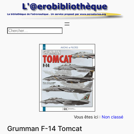
Aller
au
contenu
R
e
c
h
e
r
c
h
e
r
Vous êtes ici :
Non classé
Grumman F-14 Tomcat