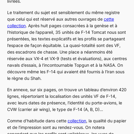
livrées.
Le traitement du sujet est sensiblement du même registre
que celui qui est réservé aux autres ouvrages de
cette
collection
. Après huit pages consacrées à la genèse et à
l’historique de l’appareil, 35 unités de
F-14 Tomcat
nous sont
présentées, les textes explicatifs et les profils se partageant
l’espace de façon équitable. La quasi-totalité sont des
VF
,
des escadrons de chasse. Une place a néanmoins été
réservée aux
VX-4
et
VX-9
(tests et évaluations), aux centres
navals d’essais, à l’incontournable
Topgun
et à la
NASA
. On
découvre même les
F-14
qui avaient été fournis à l’Iran sous
le règne du Shah.
En annexe, sur six pages, on trouve un tableau d’environ 420
lignes, répertoriant la localisation des unités
VF
de
F-14
,
avec leurs dates de présence, l’identité du porte-avions, le
CVW (
carrier air wing
), le type de
F-14
(A, B, D)…
Comme d’habitude dans cette
collection
, la qualité du papier
et de l’impression sont au rendez-vous. On notera
cependant que les profils sont unilatéraux, les vues de