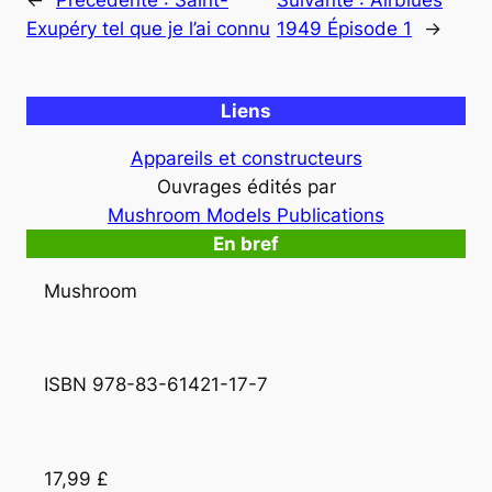
Exupéry tel que je l’ai connu
1949 Épisode 1
→
Liens
Appareils et constructeurs
Ouvrages édités par
Mushroom Models Publications
En bref
Mushroom
ISBN 978-83-61421-17-7
17,99 £