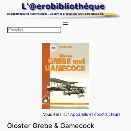
Aller
au
contenu
R
e
c
h
e
r
c
h
e
r
Vous êtes ici :
Appareils et constructeurs
Gloster Grebe & Gamecock