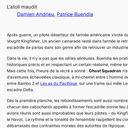
L’atoll maudit
Damien Andrieu
, 
Patrice Buendia
Après guerre, un pilote déserteur de l’armée américaine vivote d
Vought
Kingfisher
. Un ancien camarade resté dans l’armée le retro
escadrille de parias dans son genre afin de retrouver un industr
Dans la vie, il n’y a pas que les séries sérieuses. Buendia les p
historiques précis et en respectant un certain réalisme, même lor
Mais cette fois, l’heure de la récré a sonné :
Ghost Squadron
n’a
d’aventures échevelées classique, à mi-chemin entre
L’homme de
entre
Rambo 2
et
Les as du Pacifique
,
sur une trame qui mêle
Le
escadre Delta
.
Dès la première planche, les rebondissements sont aussi nombreu
chacun des cabochards appelés à former l’escadrille donne lieu 
avions réunis sont aussi improbables que leurs pilotes – du
Kingf
le
Havoc
. Le rythme et la tonalité de l’ensemble rappellent les
débarrassés des contraintes morales des autorités de l’époque.