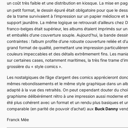
un coût très faible et une distribution en kiosque. La mise en pag
un petit format, le dessin épuré était obligatoire pour que le des
de la trame survivaient à l’impression sur un papier médiocre et l
support jaunâtre. La même logique se retrouvait d’ailleurs chez 
franco-belges était supérieur, les albums étaient imprimés sur un 
et emballés d’une couverture souple. Aujourd’hui, la bande dess
contraintes : l’album profite d’une robuste couverture reliée et d
grand format de qualité, permettant une impression particulièr
couleurs impeccables et des détails extrêmement fins. Les maniaq
sur certaines cases, notamment maritimes, la très fine trame d’i
grossière du « style comics ».
Les nostalgiques de l’âge d’argent des comics apprécieront don
mêmes rebondissements et le même style graphique dans un album
adapté à la vue des retraités. On peut cependant douter du choix
graphisme délibérément rétro à une impression aussi moderne et
été plus cohérent avec un format et un rendu plus basiques et un 
comparable (en parité de pouvoir d’achat) aux
Buck Danny
vend
Franck Mée