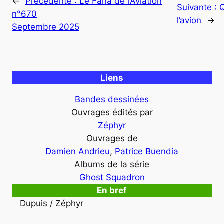
←
Précédente :
Le Fana de l’Aviation
Suivante :
Q
n°670
l’avion
→
Septembre 2025
Liens
Bandes dessinées
Ouvrages édités par
Zéphyr
Ouvrages de
Damien Andrieu
, 
Patrice Buendia
Albums de la série
Ghost Squadron
En bref
Dupuis / Zéphyr
