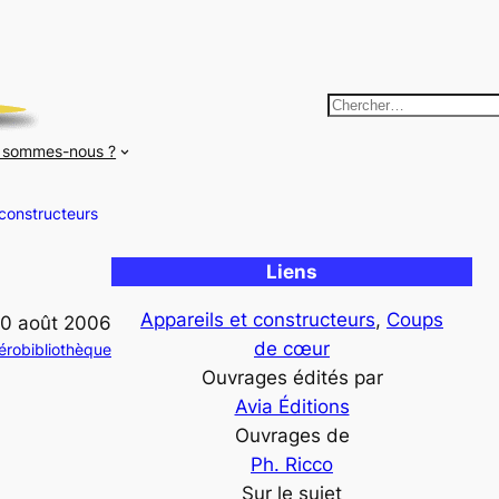
R
e
 sommes-nous ?
c
h
 constructeurs
e
r
Liens
c
h
Appareils et constructeurs
, 
Coups
10 août 2006
e
de cœur
érobibliothèque
r
Ouvrages édités par
Avia Éditions
Ouvrages de
Ph. Ricco
Sur le sujet