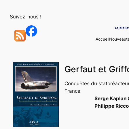
Aller
au
Suivez-nous !
contenu
Accueil
Nouveaut
Gerfaut et Griff
Conquêtes du statoréacteur e
France
Serge Kaplan 
Philippe Ricco