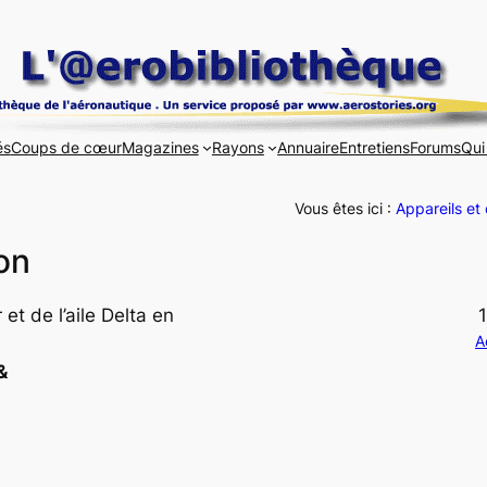
és
Coups de cœur
Magazines
Rayons
Annuaire
Entretiens
Forums
Qui
Vous êtes ici :
Appareils et
on
t de l’aile Delta en
A
&