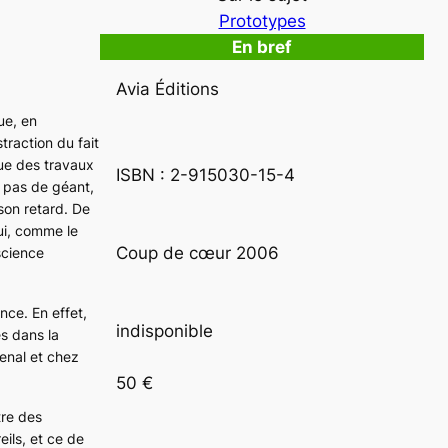
Prototypes
En bref
Avia Éditions
ue, en
traction du fait
que des travaux
ISBN : 2-915030-15-4
à pas de géant,
son retard. De
qui, comme le
Coup de cœur 2006
science
ance
. En effet,
indisponible
s dans la
enal et chez
50 €
tre des
ils, et ce de