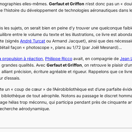
onographies elles-mêmes.
Gerfaut et Griffon
n’est donc pas un « doub
ute l’histoire du développement de technologies aéronautiques dans l
és les sujets, on serait bien en peine d’y trouver une quelconque faib
ilibre entre le volume du texte et les illustrations, ce livre est abon
te (signés
André Turcat
ou Armand Jacquet), ainsi que des nécessai
 détail façon « photoscope », plans au 1/72 (par Joël Mesnard)…
a propulsion à réaction
,
Philippe Ricco
avait, en compagnie de
Jean 
n grandes qualités. Avec
Gerfaut et Griffon
, on retrouve le plaisir d’
 alliant précision, écriture agréable et rigueur. Rappelons que ce livre
r d’essais.
 un « coup de cœur » de l’Aérobibliothèque est d’une parfaite évide
 bibliothèque de tout aérophile. Notons au passage le discret homm
nage hélas trop méconnu, qui participa pendant près de cinquante a
 recherche aérodynamique.