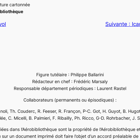
ture cartonnée
ibliothèque
vol
Suivante :
Ica
Figure tutélaire : Philippe Ballarini
Rédacteur en chef : Frédéric Marsaly
Responsable département périodiques : Laurent Rastel
Collaborateurs (permanents ou épisodiques) :
ignoli, Th. Couderc, R. Feeser, R. Françon, P-C. Got, H. Guyot, B. Hugot
e, C. Micelli, B. Palmieri, F. Ribailly, Ph. Ricco, G-D. Rohrbacher, J. 
ées dans l’Aérobibliothèque sont la propriété de l’Aérobibliothèque et 
 sur un document imprimé doit faire l’objet d’un accord préalable de l