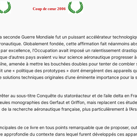
Coup de cœur 2006
a seconde Guerre Mondiale fut un puissant accélérateur technologiq
éronautique. Globalement fondée, cette affirmation fait néanmoins abs
 par excellence, l’Occupation avait imposé un ralentissement drasti
s que d’autres pays avaient vu leur science aéronautique progresser 
traîne, amenée à mettre les bouchées doubles pour tenter de combler 
uivit une « politique des prototypes » dont émergèrent des appareils 
de solutions techniques originales d’une éminente importance pour la 
rrêter au sous-titre
Conquête du statoréacteur et de l’aile delta en Fr
 seules monographies des
Gerfaut
et
Griffon
, mais replacent ces étude
e la recherche aéronautique française, plus particulièrement à l’Ars
rincipales de ce livre en tous points remarquable que de proposer, ou
ire approfondie du contexte dans lequel furent développés ces appare