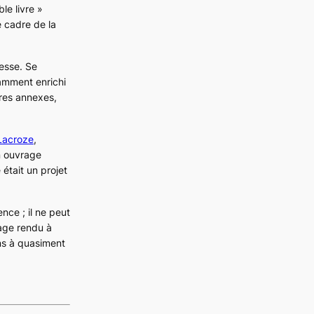
le livre »
e cadre de la
lesse. Se
damment enrichi
res annexes,
Lacroze
,
un ouvrage
 était un projet
nce ; il ne peut
age rendu à
ns à quasiment