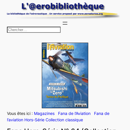
Aller
au
contenu
R
e
c
h
e
r
c
h
e
r
Vous êtes ici :
Magazines
Fana de l’Aviation
Fana de
l’aviation Hors-Série Collection classique