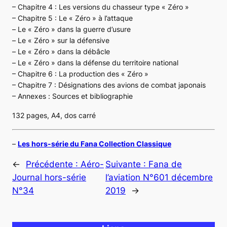
– Chapitre 4 :
Les versions du chasseur type « Zéro »
– Chapitre 5 :
Le « Zéro » à l’attaque
–
Le « Zéro » dans la guerre d’usure
–
Le « Zéro » sur la défensive
–
Le « Zéro » dans la débâcle
–
Le « Zéro » dans la défense du territoire national
– Chapitre 6 :
La production des « Zéro »
– Chapitre 7 :
Désignations des avions de combat japonais
– Annexes :
Sources et bibliographie
132 pages, A4, dos carré
–
Les hors-série du Fana Collection Classique
←
Précédente :
Aéro-
Suivante :
Fana de
Journal hors-série
l’aviation N°601 décembre
N°34
2019
→