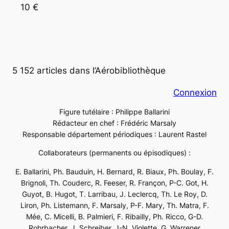
10 €
5 152 articles dans l’Aérobibliothèque
Connexion
Figure tutélaire : Philippe Ballarini
Rédacteur en chef : Frédéric Marsaly
Responsable département périodiques : Laurent Rastel
Collaborateurs (permanents ou épisodiques) :
E. Ballarini, Ph. Bauduin, H. Bernard, R. Biaux, Ph. Boulay, F.
Brignoli, Th. Couderc, R. Feeser, R. Françon, P-C. Got, H.
Guyot, B. Hugot, T. Larribau, J. Leclercq, Th. Le Roy, D.
Liron, Ph. Listemann, F. Marsaly, P-F. Mary, Th. Matra, F.
Mée, C. Micelli, B. Palmieri, F. Ribailly, Ph. Ricco, G-D.
Rohrbacher, J. Schreiber, J-N. Violette, G. Warrener