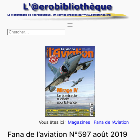
Aller
au
contenu
R
e
c
h
e
r
c
h
e
r
Vous êtes ici :
Magazines
Fana de l’Aviation
Fana de l’aviation N°597 août 2019