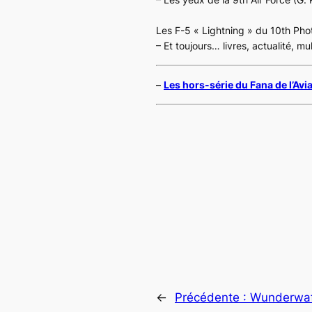
Les F-5 « Lightning » du 10th Ph
– Et toujours… livres, actualité, m
–
Les hors-série du Fana de l’Avi
←
Précédente :
Wunderwaf