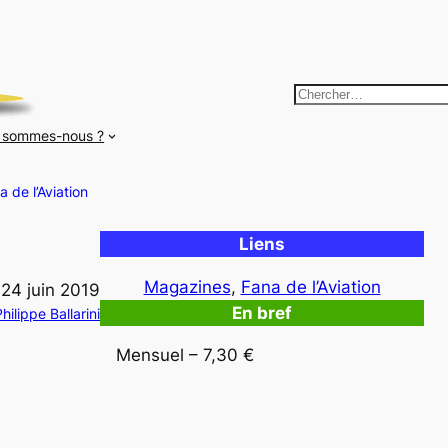
R
e
 sommes-nous ?
c
h
a de l’Aviation
e
r
Liens
c
h
Magazines
, 
Fana de l’Aviation
24 juin 2019
e
En bref
hilippe Ballarini
r
Mensuel – 7,30 €