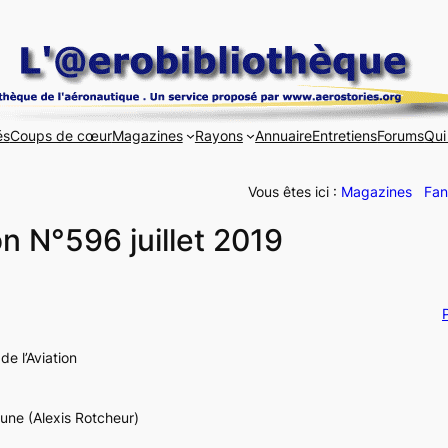
és
Coups de cœur
Magazines
Rayons
Annuaire
Entretiens
Forums
Qui
Vous êtes ici :
Magazines
Fan
on N°596 juillet 2019
P
de l’Aviation
Lune (Alexis Rotcheur)