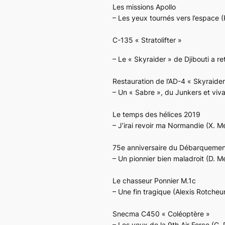
Les missions Apollo
– Les yeux tournés vers l’espace (
C-135 « Stratolifter »
– Le « Skyraider » de Djibouti a re
Restauration de l’AD-4 « Skyraide
– Un « Sabre », du Junkers et viva
Le temps des hélices 2019
– J’irai revoir ma Normandie (X. M
75e anniversaire du Débarquemen
– Un pionnier bien maladroit (D. M
Le chasseur Ponnier M.1c
– Une fin tragique (Alexis Rotcheu
Snecma C450 « Coléoptère »
– Les yeux de la 9th Air Force (G.