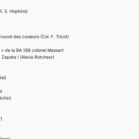
R. S. Hopkins)
trouvé des couleurs (Col. F. Tricot)
r » de la BA 188 colonel Massart
 Zapata ! (Alexis Rotcheur)
éal)
t
échin)
r)
 Pons)