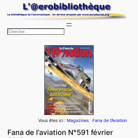
Aller
au
contenu
R
e
c
h
e
r
c
h
e
r
Vous êtes ici :
Magazines
Fana de l’Aviation
Fana de l’aviation N°591 février