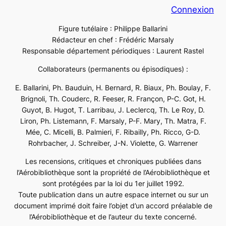
Connexion
Figure tutélaire : Philippe Ballarini
Rédacteur en chef : Frédéric Marsaly
Responsable département périodiques : Laurent Rastel
Collaborateurs (permanents ou épisodiques) :
E. Ballarini, Ph. Bauduin, H. Bernard, R. Biaux, Ph. Boulay, F.
Brignoli, Th. Couderc, R. Feeser, R. Françon, P-C. Got, H.
Guyot, B. Hugot, T. Larribau, J. Leclercq, Th. Le Roy, D.
Liron, Ph. Listemann, F. Marsaly, P-F. Mary, Th. Matra, F.
Mée, C. Micelli, B. Palmieri, F. Ribailly, Ph. Ricco, G-D.
Rohrbacher, J. Schreiber, J-N. Violette, G. Warrener
Les recensions, critiques et chroniques publiées dans
l’Aérobibliothèque sont la propriété de l’Aérobibliothèque et
sont protégées par la loi du 1er juillet 1992.
Toute publication dans un autre espace internet ou sur un
document imprimé doit faire l’objet d’un accord préalable de
l’Aérobibliothèque et de l’auteur du texte concerné.