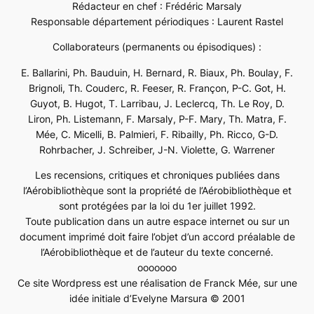
Rédacteur en chef : Frédéric Marsaly
Responsable département périodiques : Laurent Rastel
Collaborateurs (permanents ou épisodiques) :
E. Ballarini, Ph. Bauduin, H. Bernard, R. Biaux, Ph. Boulay, F.
Brignoli, Th. Couderc, R. Feeser, R. Françon, P-C. Got, H.
Guyot, B. Hugot, T. Larribau, J. Leclercq, Th. Le Roy, D.
Liron, Ph. Listemann, F. Marsaly, P-F. Mary, Th. Matra, F.
Mée, C. Micelli, B. Palmieri, F. Ribailly, Ph. Ricco, G-D.
Rohrbacher, J. Schreiber, J-N. Violette, G. Warrener
Les recensions, critiques et chroniques publiées dans
l’Aérobibliothèque sont la propriété de l’Aérobibliothèque et
sont protégées par la loi du 1er juillet 1992.
Toute publication dans un autre espace internet ou sur un
document imprimé doit faire l’objet d’un accord préalable de
l’Aérobibliothèque et de l’auteur du texte concerné.
ooooooo
Ce site Wordpress est une réalisation de Franck Mée, sur une
idée initiale d’Evelyne Marsura © 2001