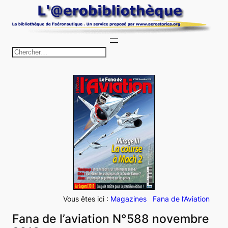
Aller
au
contenu
R
e
c
h
e
r
c
h
e
r
Vous êtes ici :
Magazines
Fana de l’Aviation
Fana de l’aviation N°588 novembre