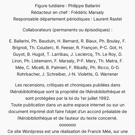
Figure tutélaire : Philippe Ballarini
Rédacteur en chef : Frédéric Marsaly
Responsable département périodiques : Laurent Rastel
Collaborateurs (permanents ou épisodiques) :
E. Ballarini, Ph. Bauduin, H. Bernard, R. Biaux, Ph. Boulay, F.
Brignoli, Th. Couderc, R. Feeser, R. Françon, P-C. Got, H.
Guyot, B. Hugot, T. Larribau, J. Leclercq, Th. Le Roy, D.
Liron, Ph. Listemann, F. Marsaly, P-F. Mary, Th. Matra, F.
Mée, C. Micelli, B. Palmieri, F. Ribailly, Ph. Ricco, G-D.
Rohrbacher, J. Schreiber, J-N. Violette, G. Warrener
Les recensions, critiques et chroniques publiées dans
l’Aérobibliothèque sont la propriété de l’Aérobibliothèque et
sont protégées par la loi du 1er juillet 1992.
Toute publication dans un autre espace internet ou sur un
document imprimé doit faire l’objet d’un accord préalable de
l’Aérobibliothèque et de l’auteur du texte concerné.
ooooooo
Ce site Wordpress est une réalisation de Franck Mée, sur une