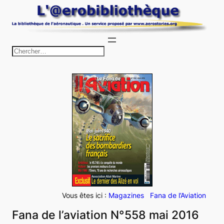
Aller
au
contenu
R
e
c
h
e
r
c
h
e
r
Vous êtes ici :
Magazines
Fana de l’Aviation
Fana de l’aviation N°558 mai 2016