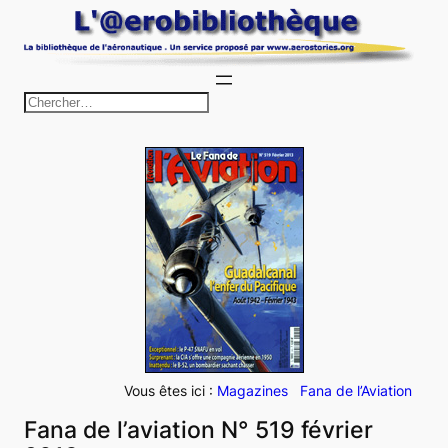
Aller
au
contenu
R
e
c
h
e
r
c
h
e
r
Vous êtes ici :
Magazines
Fana de l’Aviation
Fana de l’aviation N° 519 février