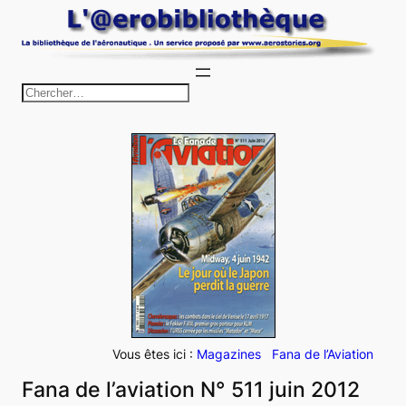
Aller
au
contenu
R
e
c
h
e
r
c
h
e
r
Vous êtes ici :
Magazines
Fana de l’Aviation
Fana de l’aviation N° 511 juin 2012