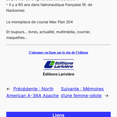
– Il y a 60 ans dans l’aéronautique française (R. de
Narbonne)
Le monoplace de course Max Plan 204
Et toujours… livres, actualité, multimédia, courrier,
maquettes…
S’abonner en ligne sur le site de l’éditeur
Éditions Larivière
←
Précédente :
North
Suivante :
Mémoires
American A-36A Apache
d’une femme-pilote
→
Liens