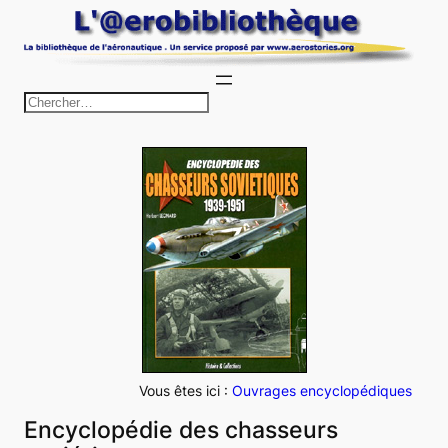
Aller
au
contenu
R
e
c
h
e
r
c
h
e
r
Vous êtes ici :
Ouvrages encyclopédiques
Encyclopédie des chasseurs