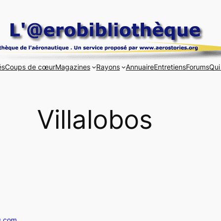
és
Coups de cœur
Magazines
Rayons
Annuaire
Entretiens
Forums
Qui
Villalobos
s.com