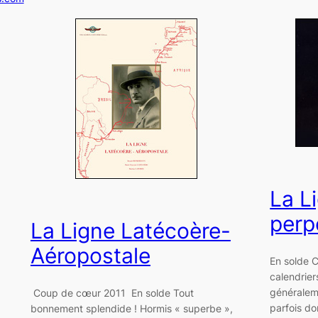
La L
perp
La Ligne Latécoère-
Aéropostale
En solde 
calendrier
généraleme
Coup de cœur 2011 En solde Tout
parfois do
bonnement splendide ! Hormis « superbe »,