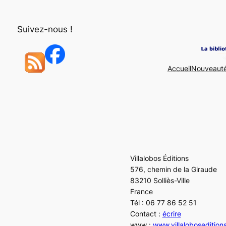
Aller
au
Suivez-nous !
contenu
Accueil
Nouveaut
Villalobos Éditions
576, chemin de la Giraude
83210 Solliès-Ville
France
Tél : 06 77 86 52 51
Contact :
écrire
www :
www.villalobosedition