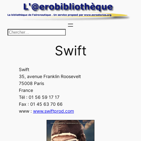
Aller
au
contenu
R
e
Swift
c
h
e
Swift
r
35, avenue Franklin Roosevelt
c
75008 Paris
h
France
Tél : 01 56 59 17 17
e
Fax : 01 45 63 70 66
r
www :
www.swiftprod.com