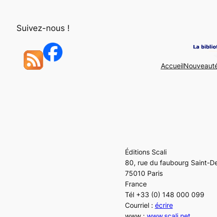
Aller
au
Suivez-nous !
contenu
Accueil
Nouveaut
Éditions Scali
80, rue du faubourg Saint-D
75010 Paris
France
Tél +33 (0) 148 000 099
Courriel :
écrire
www :
www.scali.net