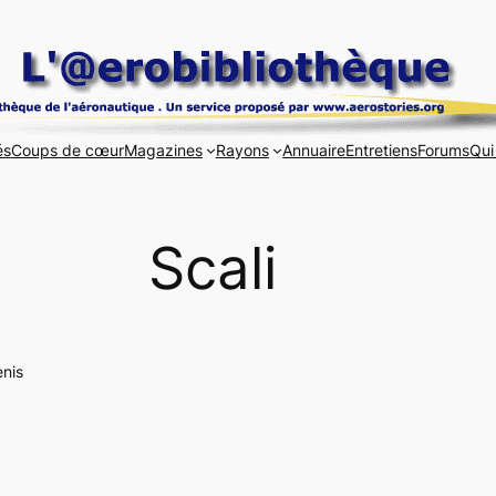
és
Coups de cœur
Magazines
Rayons
Annuaire
Entretiens
Forums
Qui
Scali
enis