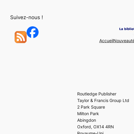
Aller
au
Suivez-nous !
contenu
Accueil
Nouveaut
Routledge Publisher
Taylor & Francis Group Ltd
2 Park Square
Milton Park
Abingdon
Oxford, OX14 4RN
Royaume-Uni