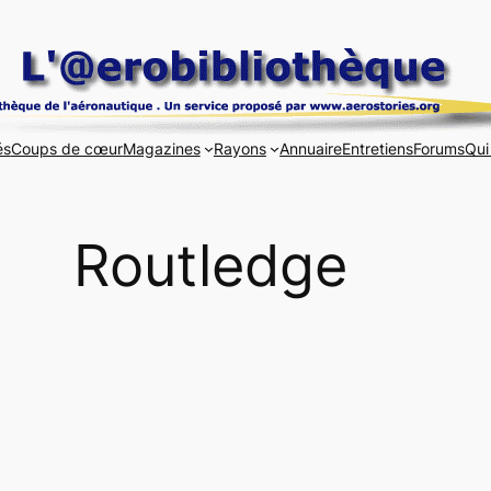
és
Coups de cœur
Magazines
Rayons
Annuaire
Entretiens
Forums
Qui
Routledge