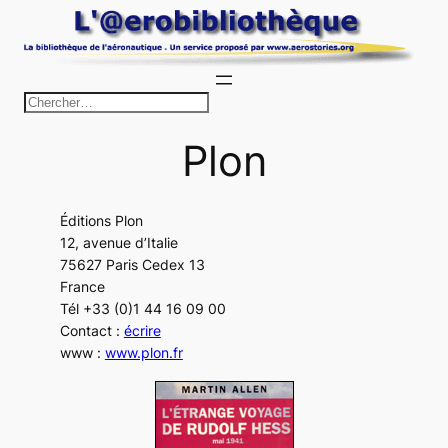
Aller
au
contenu
R
e
Plon
c
h
e
Éditions Plon
r
12, avenue d’Italie
c
75627 Paris Cedex 13
h
France
Tél +33 (0)1 44 16 09 00
e
Contact :
écrire
r
www :
www.plon.fr