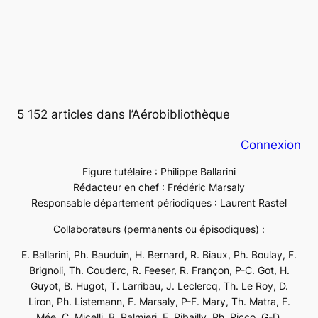
5 152 articles dans l’Aérobibliothèque
Connexion
Figure tutélaire : Philippe Ballarini
Rédacteur en chef : Frédéric Marsaly
Responsable département périodiques : Laurent Rastel
Collaborateurs (permanents ou épisodiques) :
E. Ballarini, Ph. Bauduin, H. Bernard, R. Biaux, Ph. Boulay, F.
Brignoli, Th. Couderc, R. Feeser, R. Françon, P-C. Got, H.
Guyot, B. Hugot, T. Larribau, J. Leclercq, Th. Le Roy, D.
Liron, Ph. Listemann, F. Marsaly, P-F. Mary, Th. Matra, F.
Mée, C. Micelli, B. Palmieri, F. Ribailly, Ph. Ricco, G-D.