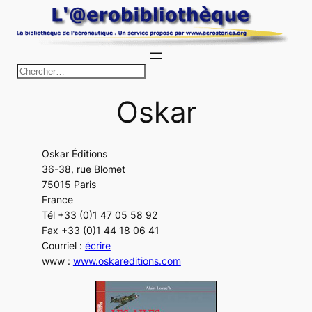
Aller
au
contenu
R
e
Oskar
c
h
e
Oskar Éditions
r
36-38, rue Blomet
c
75015 Paris
h
France
Tél +33 (0)1 47 05 58 92
e
Fax +33 (0)1 44 18 06 41
r
Courriel :
écrire
www :
www.oskareditions.com