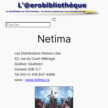
Aller
au
contenu
R
e
Netima
c
h
e
Les Distributions Netima Ltée
r
42, rue du Court-Métrage
c
Québec (Québec)
h
Canada G2B 1L7
Tél (00+1) 418 847-4488
e
www :
www.netima.ca
r