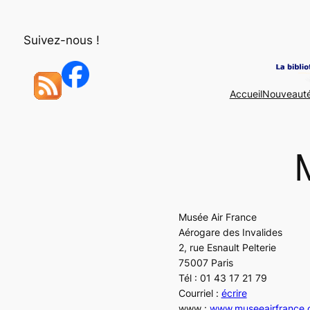
Aller
au
Suivez-nous !
contenu
Accueil
Nouveaut
Musée Air France
Aérogare des Invalides
2, rue Esnault Pelterie
75007 Paris
Tél : 01 43 17 21 79
Courriel :
écrire
www :
www.museeairfrance.