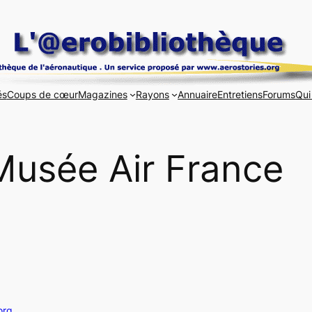
és
Coups de cœur
Magazines
Rayons
Annuaire
Entretiens
Forums
Qui
Musée Air France
org