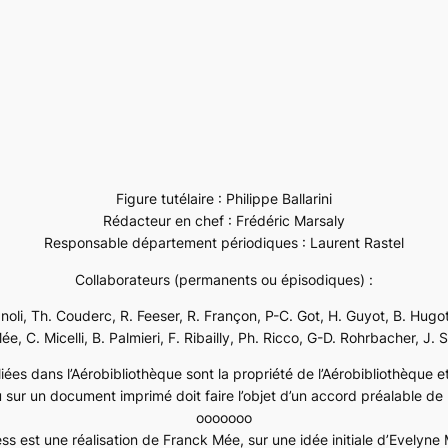
Figure tutélaire : Philippe Ballarini
Rédacteur en chef : Frédéric Marsaly
Responsable département périodiques : Laurent Rastel
Collaborateurs (permanents ou épisodiques) :
ignoli, Th. Couderc, R. Feeser, R. Françon, P-C. Got, H. Guyot, B. Hugot
e, C. Micelli, B. Palmieri, F. Ribailly, Ph. Ricco, G-D. Rohrbacher, J. 
ées dans l’Aérobibliothèque sont la propriété de l’Aérobibliothèque et 
 sur un document imprimé doit faire l’objet d’un accord préalable de l
ooooooo
ss est une réalisation de Franck Mée, sur une idée initiale d’Evelyn