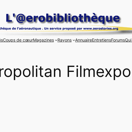
és
Coups de cœur
Magazines
Rayons
Annuaire
Entretiens
Forums
Qui
ropolitan Filmexpo