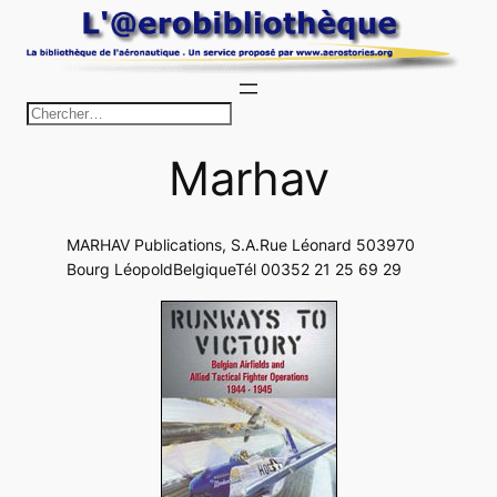
Aller
au
contenu
R
e
Marhav
c
h
e
MARHAV Publications, S.A.Rue Léonard 503970
r
Bourg LéopoldBelgiqueTél 00352 21 25 69 29
c
h
e
r