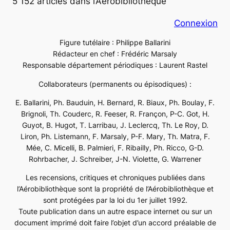
5 152 articles dans l’Aérobibliothèque
Connexion
Figure tutélaire : Philippe Ballarini
Rédacteur en chef : Frédéric Marsaly
Responsable département périodiques : Laurent Rastel
Collaborateurs (permanents ou épisodiques) :
E. Ballarini, Ph. Bauduin, H. Bernard, R. Biaux, Ph. Boulay, F.
Brignoli, Th. Couderc, R. Feeser, R. Françon, P-C. Got, H.
Guyot, B. Hugot, T. Larribau, J. Leclercq, Th. Le Roy, D.
Liron, Ph. Listemann, F. Marsaly, P-F. Mary, Th. Matra, F.
Mée, C. Micelli, B. Palmieri, F. Ribailly, Ph. Ricco, G-D.
Rohrbacher, J. Schreiber, J-N. Violette, G. Warrener
Les recensions, critiques et chroniques publiées dans
l’Aérobibliothèque sont la propriété de l’Aérobibliothèque et
sont protégées par la loi du 1er juillet 1992.
Toute publication dans un autre espace internet ou sur un
document imprimé doit faire l’objet d’un accord préalable de