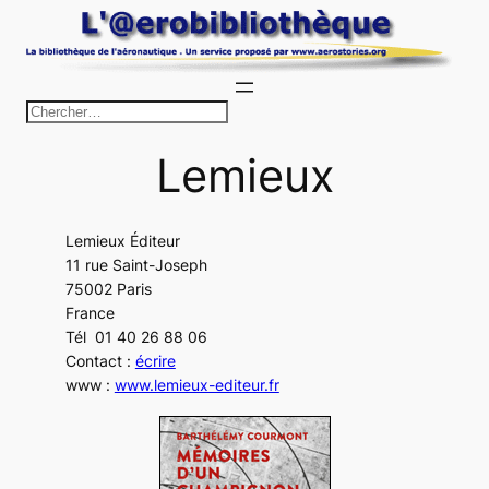
Aller
au
contenu
R
e
Lemieux
c
h
e
Lemieux Éditeur
r
11 rue Saint-Joseph
c
75002 Paris
h
France
Tél 01 40 26 88 06
e
Contact :
écrire
r
www :
www.lemieux-editeur.fr