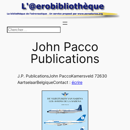
Aller
au
contenu
R
e
John Pacco
c
h
Publications
e
r
c
J.P. PublicationsJohn PaccoKamersveld 72630
AartselaarBelgiqueContact :
écrire
h
e
r