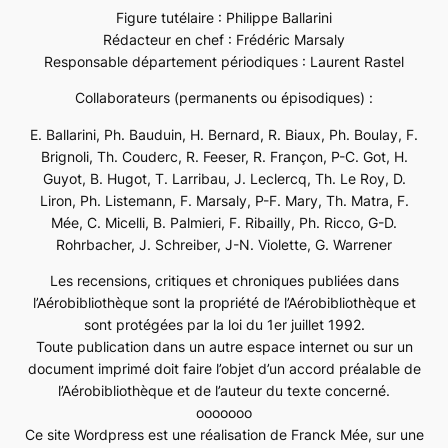
Figure tutélaire : Philippe Ballarini
Rédacteur en chef : Frédéric Marsaly
Responsable département périodiques : Laurent Rastel
Collaborateurs (permanents ou épisodiques) :
E. Ballarini, Ph. Bauduin, H. Bernard, R. Biaux, Ph. Boulay, F.
Brignoli, Th. Couderc, R. Feeser, R. Françon, P-C. Got, H.
Guyot, B. Hugot, T. Larribau, J. Leclercq, Th. Le Roy, D.
Liron, Ph. Listemann, F. Marsaly, P-F. Mary, Th. Matra, F.
Mée, C. Micelli, B. Palmieri, F. Ribailly, Ph. Ricco, G-D.
Rohrbacher, J. Schreiber, J-N. Violette, G. Warrener
Les recensions, critiques et chroniques publiées dans
l’Aérobibliothèque sont la propriété de l’Aérobibliothèque et
sont protégées par la loi du 1er juillet 1992.
Toute publication dans un autre espace internet ou sur un
document imprimé doit faire l’objet d’un accord préalable de
l’Aérobibliothèque et de l’auteur du texte concerné.
ooooooo
Ce site Wordpress est une réalisation de Franck Mée, sur une