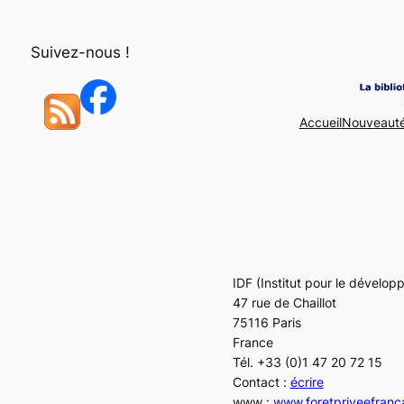
Aller
au
Suivez-nous !
contenu
Accueil
Nouveaut
IDF (Institut pour le dévelop
47 rue de Chaillot
75116 Paris
France
Tél. +33 (0)1 47 20 72 15
Contact :
écrire
www :
www.foretpriveefranc