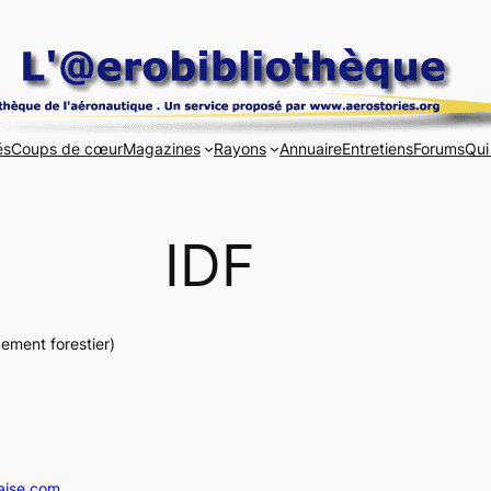
és
Coups de cœur
Magazines
Rayons
Annuaire
Entretiens
Forums
Qui
IDF
pement forestier)
aise.com