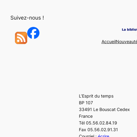
Aller
au
Suivez-nous !
contenu
Accueil
Nouveaut
L’Esprit du temps
BP 107
33491 Le Bouscat Cedex
France
Tél 05.56.02.84.19
Fax 05.56.02.91.31
Courriel :
écrire