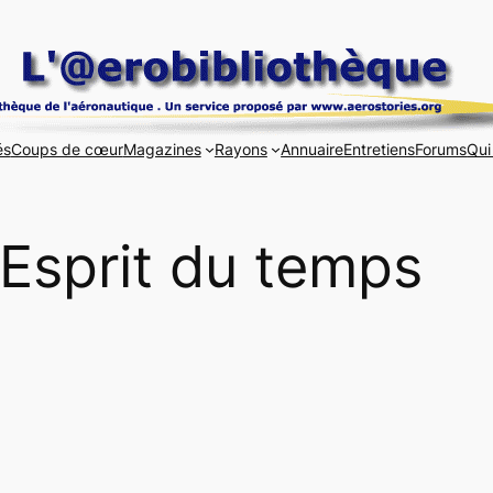
és
Coups de cœur
Magazines
Rayons
Annuaire
Entretiens
Forums
Qui
Esprit du temps