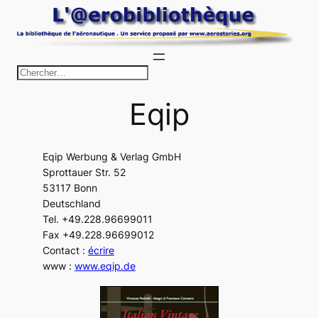
Aller
au
contenu
R
e
Eqip
c
h
e
Eqip Werbung & Verlag GmbH
r
Sprottauer Str. 52
c
53117 Bonn
h
Deutschland
Tel. +49.228.96699011
e
Fax +49.228.96699012
r
Contact :
écrire
www :
www.eqip.de