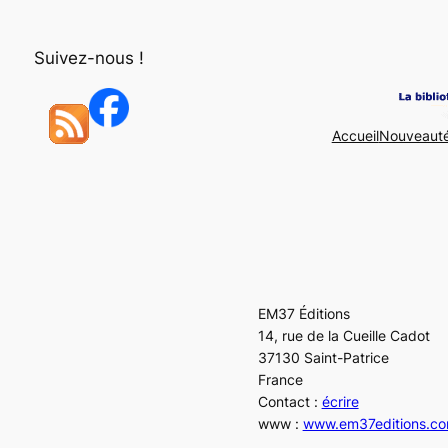
Aller
au
Suivez-nous !
contenu
Accueil
Nouveaut
EM37 Éditions
14, rue de la Cueille Cadot
37130 Saint-Patrice
France
Contact :
écrire
www :
www.em37editions.c