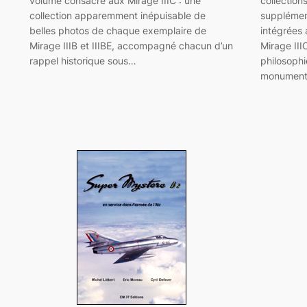
volume consacré aux Mirage IIIC : une
collection
collection apparemment inépuisable de
supplément
belles photos de chaque exemplaire de
intégrées a
Mirage IIIB et IIIBE, accompagné chacun d’un
Mirage III
rappel historique sous…
philosophi
monumentau