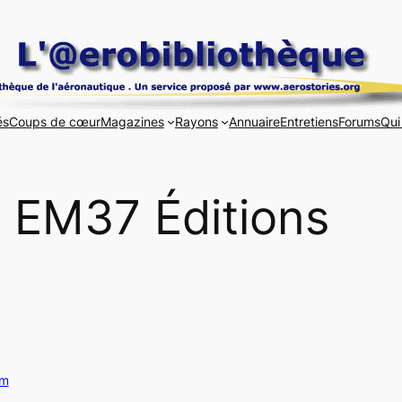
és
Coups de cœur
Magazines
Rayons
Annuaire
Entretiens
Forums
Qui
EM37 Éditions
om