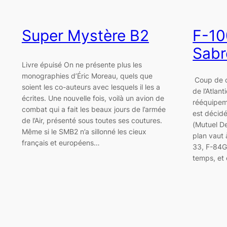
Super Mystère B2
F-10
Sabr
Livre épuisé On ne présente plus les
monographies d’Éric Moreau, quels que
Coup de c
soient les co-auteurs avec lesquels il les a
de l’Atlan
écrites. Une nouvelle fois, voilà un avion de
rééquipeme
,
combat qui a fait les beaux jours de l’armée
est décidé
de l’Air, présenté sous toutes ses coutures.
(Mutuel D
Même si le SMB2 n’a sillonné les cieux
plan vaut 
français et européens…
33, F-84G
temps, et