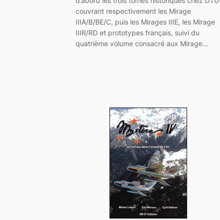
d’abord les trois tomes historiques chez DTU
couvrant respectivement les Mirage
IIIA/B/BE/C, puis les Mirages IIIE, les Mirage
IIIR/RD et prototypes français, suivi du
quatrième volume consacré aux Mirage…