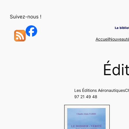
Aller
au
Suivez-nous !
contenu
Accueil
Nouveaut
Édi
Les Éditions AéronautiquesC
97 21 49 48