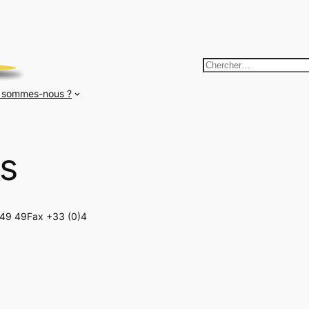
R
e
 sommes-nous ?
c
h
e
es
r
c
h
e
 49 49Fax +33 (0)4
r