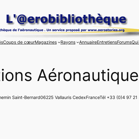
és
Coups de cœur
Magazines
Rayons
Annuaire
Entretiens
Forums
Qui
tions Aéronautiqu
hemin Saint-Bernard06225 Vallauris CedexFranceTél +33 (0)4 97 21