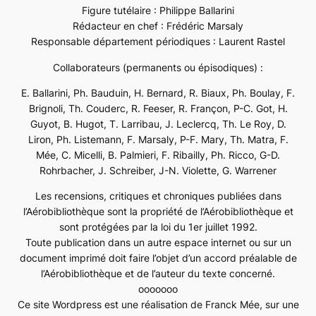
Figure tutélaire : Philippe Ballarini
Rédacteur en chef : Frédéric Marsaly
Responsable département périodiques : Laurent Rastel
Collaborateurs (permanents ou épisodiques) :
E. Ballarini, Ph. Bauduin, H. Bernard, R. Biaux, Ph. Boulay, F.
Brignoli, Th. Couderc, R. Feeser, R. Françon, P-C. Got, H.
Guyot, B. Hugot, T. Larribau, J. Leclercq, Th. Le Roy, D.
Liron, Ph. Listemann, F. Marsaly, P-F. Mary, Th. Matra, F.
Mée, C. Micelli, B. Palmieri, F. Ribailly, Ph. Ricco, G-D.
Rohrbacher, J. Schreiber, J-N. Violette, G. Warrener
Les recensions, critiques et chroniques publiées dans
l’Aérobibliothèque sont la propriété de l’Aérobibliothèque et
sont protégées par la loi du 1er juillet 1992.
Toute publication dans un autre espace internet ou sur un
document imprimé doit faire l’objet d’un accord préalable de
l’Aérobibliothèque et de l’auteur du texte concerné.
ooooooo
Ce site Wordpress est une réalisation de Franck Mée, sur une