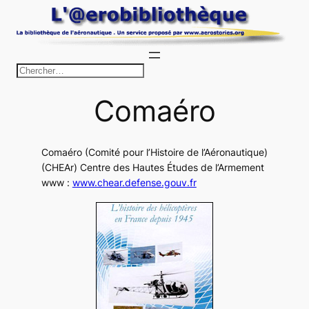
Aller
au
contenu
R
e
Comaéro
c
h
e
Comaéro (Comité pour l’Histoire de l’Aéronautique)
r
(CHEAr) Centre des Hautes Études de l’Armement
c
www :
www.chear.defense.gouv.fr
h
e
r