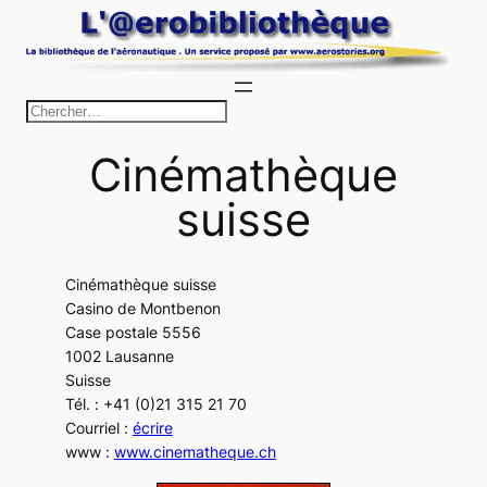
Aller
au
contenu
R
e
Cinémathèque
c
h
suisse
e
r
c
Cinémathèque suisse
Casino de Montbenon
h
Case postale 5556
e
1002 Lausanne
r
Suisse
Tél. : +41 (0)21 315 21 70
Courriel :
écrire
www :
www.cinematheque.ch