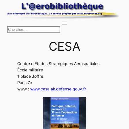
Aller
au
contenu
R
e
CESA
c
h
e
Centre d’Études Stratégiques Aérospatiales
r
École militaire
c
1 place Joffre
h
Paris 7e
www :
www.cesa.air.defense.gouv.fr
e
r