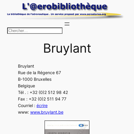
Aller
au
contenu
R
e
Bruylant
c
h
e
Bruylant
r
Rue de la Régence 67
c
B-1000 Bruxelles
h
Belgique
Tél . : +32 (0)2 512 98 42
e
Fax : +32 (0)2 511 94 77
r
Courriel :
écrire
www:
www.bruylant.be