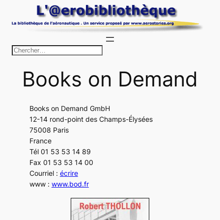
Aller
au
contenu
R
e
Books on Demand
c
h
e
Books on Demand GmbH
r
12-14 rond-point des Champs-Élysées
c
75008 Paris
h
France
Tél 01 53 53 14 89
e
Fax 01 53 53 14 00
r
Courriel :
écrire
www :
www.bod.fr