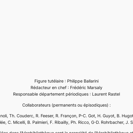
Figure tutélaire : Philippe Ballarini
Rédacteur en chef : Frédéric Marsaly
Responsable département périodiques : Laurent Rastel
Collaborateurs (permanents ou épisodiques) :
ignoli, Th. Couderc, R. Feeser, R. Françon, P-C. Got, H. Guyot, B. Hugot
e, C. Micelli, B. Palmieri, F. Ribailly, Ph. Ricco, G-D. Rohrbacher, J. 
ées dans l’Aérobibliothèque sont la propriété de l’Aérobibliothèque et 