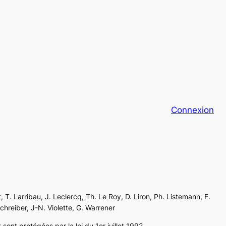
Connexion
, T. Larribau, J. Leclercq, Th. Le Roy, D. Liron, Ph. Listemann, F.
Schreiber, J-N. Violette, G. Warrener
sont protégées par la loi du 1er juillet 1992.