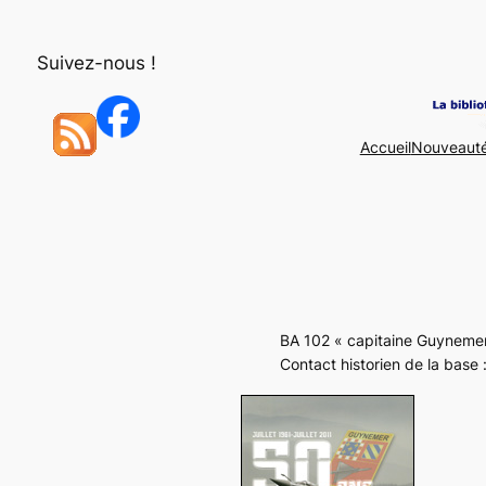
Aller
au
Suivez-nous !
contenu
Accueil
Nouveaut
BA 102 « capitaine Guynemer 
Contact historien de la base 