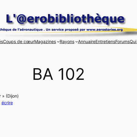
és
Coups de cœur
Magazines
Rayons
Annuaire
Entretiens
Forums
Qui
BA 102
» (Dijon)
:
écrire