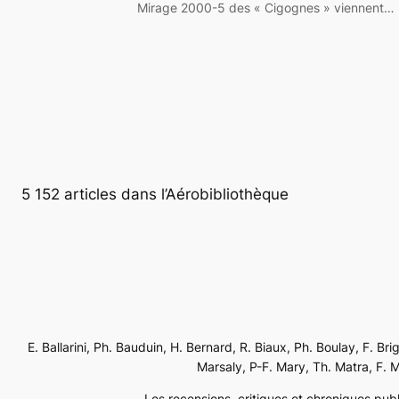
Mirage 2000-5 des « Cigognes » viennent…
5 152 articles dans l’Aérobibliothèque
E. Ballarini, Ph. Bauduin, H. Bernard, R. Biaux, Ph. Boulay, F. Br
Marsaly, P-F. Mary, Th. Matra, F. Mé
Les recensions, critiques et chroniques publi