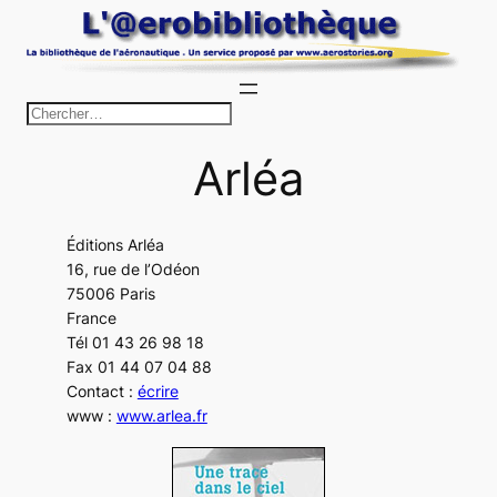
Aller
au
contenu
R
e
Arléa
c
h
e
Éditions Arléa
r
16, rue de l’Odéon
c
75006 Paris
h
France
Tél 01 43 26 98 18
e
Fax 01 44 07 04 88
r
Contact :
écrire
www :
www.arlea.fr