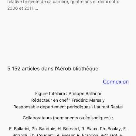
relative brièveté de sa carrière, quatre ans et demi entre
2006 et 2011,…
5 152 articles dans l’Aérobibliothèque
Connexion
Figure tutélaire : Philippe Ballarini
Rédacteur en chef : Frédéric Marsaly
Responsable département périodiques : Laurent Rastel
Collaborateurs (permanents ou épisodiques) :
E. Ballarini, Ph. Bauduin, H. Bernard, R. Biaux, Ph. Boulay, F.
Brignoli, Th. Couderc, R. Feeser, R. Françon, P-C. Got, H.