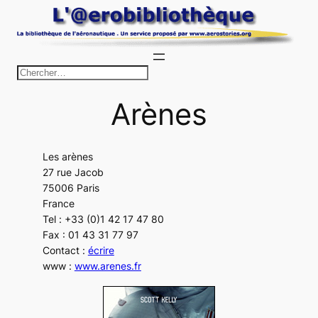
Aller
au
contenu
R
e
Arènes
c
h
e
Les arènes
r
27 rue Jacob
c
75006 Paris
h
France
Tel : +33 (0)1 42 17 47 80
e
Fax : 01 43 31 77 97
r
Contact :
écrire
www :
www.arenes.fr