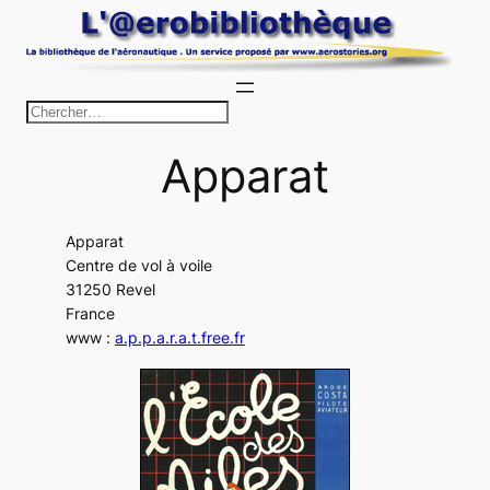
Aller
au
contenu
R
e
Apparat
c
h
e
Apparat
r
Centre de vol à voile
c
31250 Revel
h
France
www :
a.p.p.a.r.a.t.free.fr
e
r