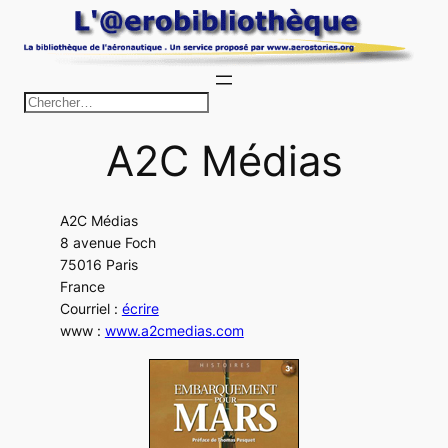
Aller
au
contenu
R
e
A2C Médias
c
h
e
A2C Médias
r
8 avenue Foch
c
75016 Paris
h
France
Courriel :
écrire
e
www :
www.a2cmedias.com
r