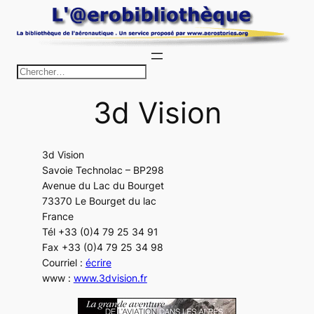
Aller
au
contenu
R
e
3d Vision
c
h
e
3d Vision
r
Savoie Technolac – BP298
c
Avenue du Lac du Bourget
h
73370 Le Bourget du lac
France
e
Tél +33 (0)4 79 25 34 91
r
Fax +33 (0)4 79 25 34 98
Courriel :
écrire
www :
www.3dvision.fr