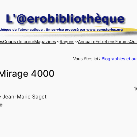
és
Coups de cœur
Magazines
Rayons
Annuaire
Entretiens
Forums
Qui
Vous êtes ici :
Biographies et au
 Mirage 4000
1
e Jean-Marie Saget
e