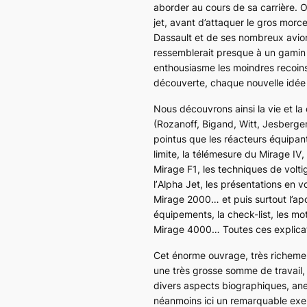
aborder au cours de sa carrière. O
jet, avant d’attaquer le gros morce
Dassault et de ses nombreux avions
ressemblerait presque à un gamin 
enthousiasme les moindres recoins
découverte, chaque nouvelle idée o
Nous découvrons ainsi la vie et la
(Rozanoff, Bigand, Witt, Jesberge
pointus que les réacteurs équipant
limite, la télémesure du
Mirage IV
,
Mirage F1
, les techniques de volti
l’
Alpha Jet
, les présentations en 
Mirage 2000
… et puis surtout l’ap
équipements, la check-list, les m
Mirage 4000
… Toutes ces explicat
Cet énorme ouvrage, très richemen
une très grosse somme de travail, 
divers aspects biographiques, anecd
néanmoins ici un remarquable exemp