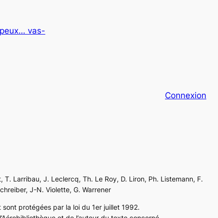
u peux… vas-
Connexion
, T. Larribau, J. Leclercq, Th. Le Roy, D. Liron, Ph. Listemann, F.
Schreiber, J-N. Violette, G. Warrener
sont protégées par la loi du 1er juillet 1992.
’Aérobibliothèque et de l’auteur du texte concerné.