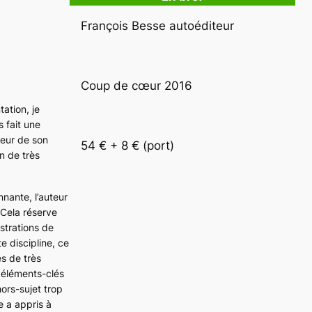
François Besse autoéditeur
Coup de cœur 2016
ation, je
s fait une
leur de son
54 € + 8 € (port) 
n de très
nante, l’auteur
Cela réserve
strations de
e discipline, ce
s de très
 éléments-clés
hors-sujet trop
 a appris à