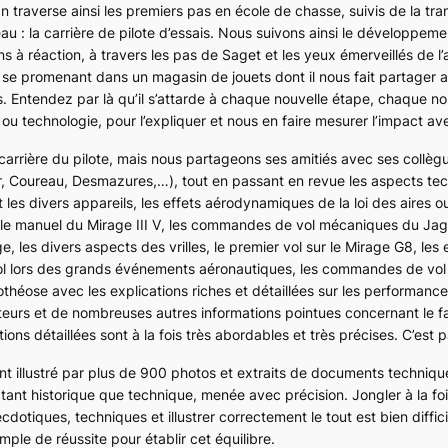
n traverse ainsi les premiers pas en école de chasse, suivis de la tra
au : la carrière de pilote d’essais. Nous suivons ainsi le développeme
 à réaction, à travers les pas de Saget et les yeux émerveillés de l’
se promenant dans un magasin de jouets dont il nous fait partager 
. Entendez par là qu’il s’attarde à chaque nouvelle étape, chaque no
u technologie, pour l’expliquer et nous en faire mesurer l’impact ave
 carrière du pilote, mais nous partageons ses amitiés avec ses collè
r, Coureau, Desmazures,…), tout en passant en revue les aspects te
 les divers appareils, les effets aérodynamiques de la loi des aires 
 le manuel du
Mirage III V
, les commandes de vol mécaniques du
Jag
ge, les divers aspects des vrilles, le premier vol sur le
Mirage G8
, les
vol lors des grands événements aéronautiques, les commandes de vol
othéose avec les explications riches et détaillées sur les performance
oteurs et de nombreuses autres informations pointues concernant le 
ions détaillées sont à la fois très abordables et très précises. C’est 
t illustré par plus de 900 photos et extraits de documents techniqu
tant historique que technique, menée avec précision. Jongler à la foi
otiques, techniques et illustrer correctement le tout est bien diffici
le de réussite pour établir cet équilibre.