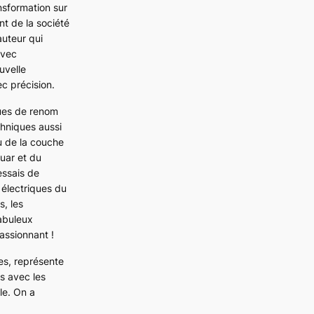
nsformation sur
nt de la société
auteur qui
avec
uvelle
c précision.
gues de renom
chniques aussi
ou de la couche
uar
et du
 essais de
 électriques du
s, les
fabuleux
passionnant !
es, représente
s avec les
le. On a