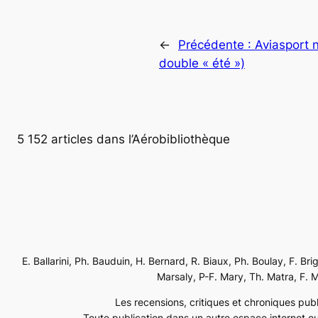
←
Précédente :
Aviasport 
double « été »)
5 152 articles dans l’Aérobibliothèque
E. Ballarini, Ph. Bauduin, H. Bernard, R. Biaux, Ph. Boulay, F. Br
Marsaly, P-F. Mary, Th. Matra, F. Mé
Les recensions, critiques et chroniques publi
Toute publication dans un autre espace internet ou