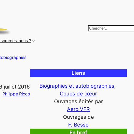
R
e
 sommes-nous ?
c
h
tobiographies
e
r
Liens
c
h
Biographies et autobiographies
, 
6 juillet 2016
e
Coups de cœur
Philippe Ricco
r
Ouvrages édités par
Aero VFR
Ouvrages de
F. Besse
En bref