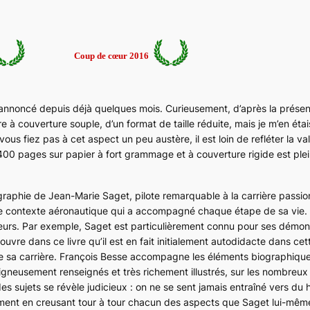
Coup de cœur 2016
e annoncé depuis déjà quelques mois. Curieusement, d’après la présent
e à couverture souple, d’un format de taille réduite, mais je m’en étai
s fiez pas à cet aspect un peu austère, il est loin de refléter la va
00 pages sur papier à fort grammage et à couverture rigide est plei
raphie de Jean-Marie Saget, pilote remarquable à la carrière passion
 contexte aéronautique qui a accompagné chaque étape de sa vie. 
eurs. Par exemple, Saget est particulièrement connu pour ses démon
vre dans ce livre qu’il est en fait initialement autodidacte dans cett
e sa carrière. François Besse accompagne les éléments biographique
gneusement renseignés et très richement illustrés, sur les nombreux
es sujets se révèle judicieux : on ne se sent jamais entraîné vers du 
ent en creusant tour à tour chacun des aspects que Saget lui-même